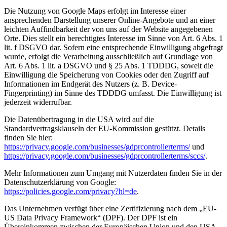
Die Nutzung von Google Maps erfolgt im Interesse einer
ansprechenden Darstellung unserer Online-Angebote und an einer
leichten Auffindbarkeit der von uns auf der Website angegebenen
Orte. Dies stellt ein berechtigtes Interesse im Sinne von Art. 6 Abs. 1
lit. f DSGVO dar. Sofern eine entsprechende Einwilligung abgefragt
wurde, erfolgt die Verarbeitung ausschließlich auf Grundlage von
Art. 6 Abs. 1 lit. a DSGVO und § 25 Abs. 1 TDDDG, soweit die
Einwilligung die Speicherung von Cookies oder den Zugriff auf
Informationen im Endgerät des Nutzers (z. B. Device-
Fingerprinting) im Sinne des TDDDG umfasst. Die Einwilligung ist
jederzeit widerrufbar.
Die Datenübertragung in die USA wird auf die
Standardvertragsklauseln der EU-Kommission gestützt. Details
finden Sie hier:
https://privacy.google.com/businesses/gdprcontrollerterms/
und
https://privacy.google.com/businesses/gdprcontrollerterms/sccs/
.
Mehr Informationen zum Umgang mit Nutzerdaten finden Sie in der
Datenschutzerklärung von Google:
https://policies.google.com/privacy?hl=de
.
Das Unternehmen verfügt über eine Zertifizierung nach dem „EU-
US Data Privacy Framework“ (DPF). Der DPF ist ein
Übereinkommen zwischen der Europäischen Union und den USA,