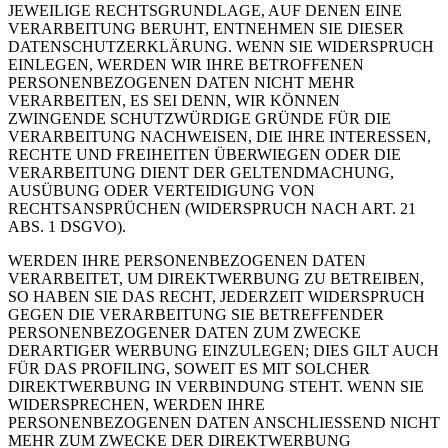
JEWEILIGE RECHTSGRUNDLAGE, AUF DENEN EINE
VERARBEITUNG BERUHT, ENTNEHMEN SIE DIESER
DATENSCHUTZERKLÄRUNG. WENN SIE WIDERSPRUCH
EINLEGEN, WERDEN WIR IHRE BETROFFENEN
PERSONENBEZOGENEN DATEN NICHT MEHR
VERARBEITEN, ES SEI DENN, WIR KÖNNEN
ZWINGENDE SCHUTZWÜRDIGE GRÜNDE FÜR DIE
VERARBEITUNG NACHWEISEN, DIE IHRE INTERESSEN,
RECHTE UND FREIHEITEN ÜBERWIEGEN ODER DIE
VERARBEITUNG DIENT DER GELTENDMACHUNG,
AUSÜBUNG ODER VERTEIDIGUNG VON
RECHTSANSPRÜCHEN (WIDERSPRUCH NACH ART. 21
ABS. 1 DSGVO).
WERDEN IHRE PERSONENBEZOGENEN DATEN
VERARBEITET, UM DIREKTWERBUNG ZU BETREIBEN,
SO HABEN SIE DAS RECHT, JEDERZEIT WIDERSPRUCH
GEGEN DIE VERARBEITUNG SIE BETREFFENDER
PERSONENBEZOGENER DATEN ZUM ZWECKE
DERARTIGER WERBUNG EINZULEGEN; DIES GILT AUCH
FÜR DAS PROFILING, SOWEIT ES MIT SOLCHER
DIREKTWERBUNG IN VERBINDUNG STEHT. WENN SIE
WIDERSPRECHEN, WERDEN IHRE
PERSONENBEZOGENEN DATEN ANSCHLIESSEND NICHT
MEHR ZUM ZWECKE DER DIREKTWERBUNG