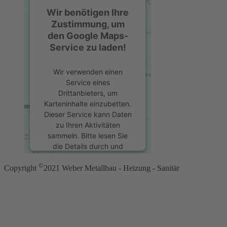
Wir benötigen Ihre
Zustimmung, um
den Google Maps-
Service zu laden!
Wir verwenden einen
Service eines
Drittanbieters, um
Karteninhalte einzubetten.
Dieser Service kann Daten
zu Ihren Aktivitäten
sammeln. Bitte lesen Sie
die Details durch und
stimmen Sie der Nutzung
©
des Service zu, um diese
Copyright
2021 Weber Metallbau - Heizung - Sanitär
Karte anzuzeigen.
Mehr Informationen